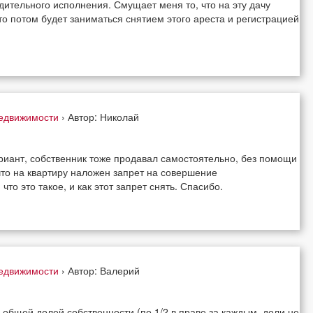
ительного исполнения. Смущает меня то, что на эту дачу
о потом будет заниматься снятием этого ареста и регистрацией
недвижимости
› Автор: Николай
ариант, собственник тоже продавал самостоятельно, без помощи
что на квартиру наложен запрет на совершение
то это такое, и как этот запрет снять. Спасибо.
недвижимости
› Автор: Валерий
 общей долей собственности (по 1/2 в праве за каждым, доли не