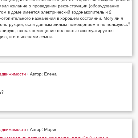
явил желание о проведении реконструкции (оборудование
том в доме имеется электрический водонакопитель и 2
-отопительного назначения в хорошем состоянии. Могу ли я
еконструкции, если данным жилым помещением я не пользуюсь?
анирую, так как помещение полностью эксплуатируется
ию, и его членами семьи.
недвижимости
› Автор: Елена
ь?
недвижимости
› Автор: Мария
лучения льготного кредита для бабушки с