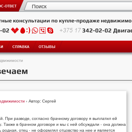
С-ОТВЕТ
тные консультации по купле-продаже недвижимо
2-02
+375 17
342-02-02
Двига
ЬИ
СПРАВКА
ОТЗЫВЫ
едвижимости
вечаем
недвижимости
› Автор: Сергей
ой. При разводе, согласно брачному договору я выплатил ей
у. Также в брачном договоре и мы с ней обсуждали - она должна
ь родная, отец - не оформлял отцовство на нее и является