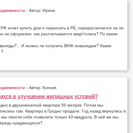
недвижимости
› Автор: Ирина
РФ хочет купить дом и переехать в РБ, перерасчитается ли ли
 он не оформлен- как рассчитывается кварт\плата? По каким
нвалиды?... И можно ли получить ВНЖ инвалидам? Какие
 ?
недвижимости
› Автор: Ксения
ихся в улучшении жилищных условий?
одно в двухкомнатной квартире 50 метров. Потом мы
писаны там. Квартиру в Гродно продали. Год назад вернулись в
 мы смогли себе позволить только 43 квадрата. В ней же мы
очередь нуждающихся?