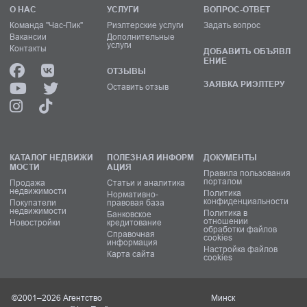
О НАС
УСЛУГИ
ВОПРОС-ОТВЕТ
Команда "Час-Пик"
Риэлтерские услуги
Задать вопрос
Вакансии
Дополнительные
услуги
Контакты
ДОБАВИТЬ ОБЪЯВЛ
ЕНИЕ
ОТЗЫВЫ
ЗАЯВКА РИЭЛТЕРУ
Оставить отзыв
КАТАЛОГ НЕДВИЖИ
ПОЛЕЗНАЯ ИНФОРМ
ДОКУМЕНТЫ
МОСТИ
АЦИЯ
Правила пользования
порталом
Продажа
Статьи и аналитика
недвижимости
Политика
Нормативно-
конфиденциальности
Покупатели
правовая база
недвижимости
Политика в
Банковское
отношении
Новостройки
кредитование
обработки файлов
Справочная
cookies
информация
Настройка файлов
Карта сайта
cookies
©2001–2026 Агентство
Минск