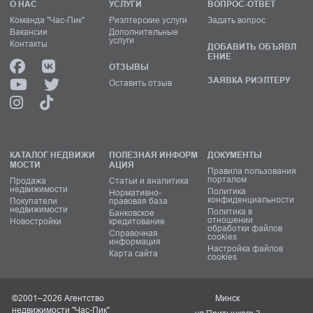
О НАС
УСЛУГИ
ВОПРОС-ОТВЕТ
Команда "Час-Пик"
Риэлтерские услуги
Задать вопрос
Вакансии
Дополнительные
услуги
Контакты
ДОБАВИТЬ ОБЪЯВЛ
ЕНИЕ
ОТЗЫВЫ
ЗАЯВКА РИЭЛТЕРУ
Оставить отзыв
КАТАЛОГ НЕДВИЖИ
ПОЛЕЗНАЯ ИНФОРМ
ДОКУМЕНТЫ
МОСТИ
АЦИЯ
Правила пользования
порталом
Продажа
Статьи и аналитика
недвижимости
Политика
Нормативно-
конфиденциальности
Покупатели
правовая база
недвижимости
Политика в
Банковское
отношении
Новостройки
кредитование
обработки файлов
Справочная
cookies
информация
Настройка файлов
Карта сайта
cookies
©2001–2026 Агентство
Минск
недвижимости "Час-Пик"