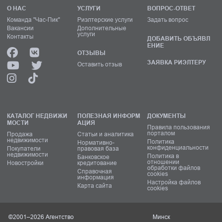
О НАС
УСЛУГИ
ВОПРОС-ОТВЕТ
Команда "Час-Пик"
Риэлтерские услуги
Задать вопрос
Вакансии
Дополнительные
услуги
Контакты
ДОБАВИТЬ ОБЪЯВЛ
ЕНИЕ
ОТЗЫВЫ
ЗАЯВКА РИЭЛТЕРУ
Оставить отзыв
КАТАЛОГ НЕДВИЖИ
ПОЛЕЗНАЯ ИНФОРМ
ДОКУМЕНТЫ
МОСТИ
АЦИЯ
Правила пользования
порталом
Продажа
Статьи и аналитика
недвижимости
Политика
Нормативно-
конфиденциальности
Покупатели
правовая база
недвижимости
Политика в
Банковское
отношении
Новостройки
кредитование
обработки файлов
Справочная
cookies
информация
Настройка файлов
Карта сайта
cookies
©2001–2026 Агентство
Минск