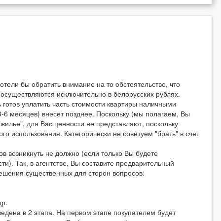
отели бы обратить внимание на то обстоятельство, что
 осуществляются исключительно в белорусских рублях.
ь готов уплатить часть стоимости квартиры наличными
3-6 месяцев) внесет позднее. Поскольку (мы полагаем, Вы
"жилье", для Вас ценности не представляют, поскольку
го использования. Категорически не советуем "брать" в счет
в возникнуть не должно (если только Вы будете
ти). Так, в агентстве, Вы составите предварительный
решения существенных для сторон вопросов:
др.
едена в 2 этапа. На первом этапе покупателем будет