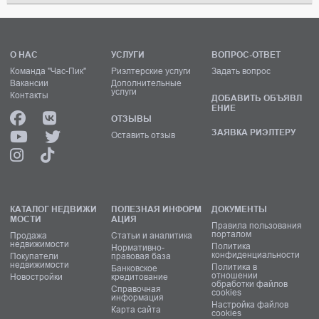
О НАС
УСЛУГИ
ВОПРОС-ОТВЕТ
Команда "Час-Пик"
Риэлтерские услуги
Задать вопрос
Вакансии
Дополнительные
услуги
Контакты
ДОБАВИТЬ ОБЪЯВЛ
ЕНИЕ
ОТЗЫВЫ
ЗАЯВКА РИЭЛТЕРУ
Оставить отзыв
КАТАЛОГ НЕДВИЖИ
ПОЛЕЗНАЯ ИНФОРМ
ДОКУМЕНТЫ
МОСТИ
АЦИЯ
Правила пользования
порталом
Продажа
Статьи и аналитика
недвижимости
Политика
Нормативно-
конфиденциальности
Покупатели
правовая база
недвижимости
Политика в
Банковское
отношении
Новостройки
кредитование
обработки файлов
Справочная
cookies
информация
Настройка файлов
Карта сайта
cookies