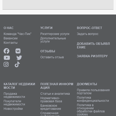
О НАС
УСЛУГИ
ВОПРОС-ОТВЕТ
Команда "Час-Пик"
Риэлтерские услуги
Задать вопрос
Вакансии
Дополнительные
услуги
Контакты
ДОБАВИТЬ ОБЪЯВЛ
ЕНИЕ
ОТЗЫВЫ
ЗАЯВКА РИЭЛТЕРУ
Оставить отзыв
КАТАЛОГ НЕДВИЖИ
ПОЛЕЗНАЯ ИНФОРМ
ДОКУМЕНТЫ
МОСТИ
АЦИЯ
Правила пользования
порталом
Продажа
Статьи и аналитика
недвижимости
Политика
Нормативно-
конфиденциальности
Покупатели
правовая база
недвижимости
Политика в
Банковское
отношении
Новостройки
кредитование
обработки файлов
Справочная
cookies