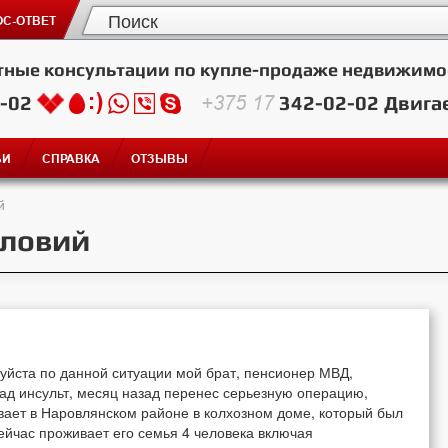
С-ОТВЕТ
тные консультации по купле-продаже недвижимо
2-02
+375 17
342-02-02
Двига
ЬИ
СПРАВКА
ОТЗЫВЫ
й
словий
уйста по данной ситуации мой брат, пенсионер МВД,
ад инсульт, месяц назад перенес серьезную операцию,
вает в Наровлянском районе в колхозном доме, который был
ейчас проживает его семья 4 человека включая