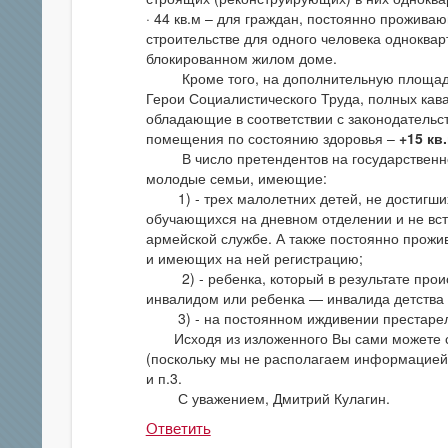
· 44 кв.м – для граждан, постоянно прожива
строительстве для одного человека одноква
блокированном жилом доме.
Кроме того, на дополнительную площадь и
Герои Социалистического Труда, полных кав
обладающие в соответствии с законодатель
помещения по состоянию здоровья –
+15 кв
В число претендентов на государственное
молодые семьи, имеющие:
1) - трех малолетних детей, не достигших 
обучающихся на дневном отделении и не вс
армейской службе. А также постоянно прожи
и имеющих на ней регистрацию;
2) - ребенка, который в результате проис
инвалидом или ребенка — инвалида детства 1
3) - на постоянном иждивении престаре
Исходя из изложенного Вы сами можете сд
(поскольку мы не располагаем информацией о
и п.3.
С уважением, Дмитрий Кулагин.
Ответить