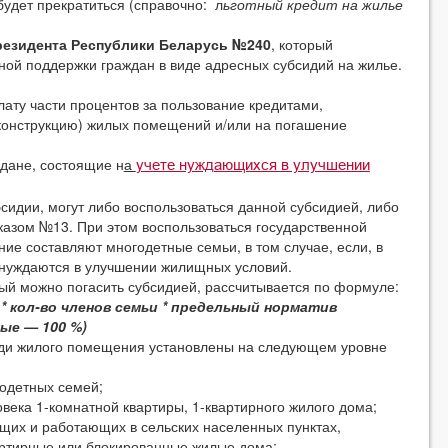
удет прекратиться (справочно: л
ьготный кредит на жилье
резидента Республики Беларусь №240
, который
ой поддержки граждан в виде адресных субсидий на жилье.
 части процентов за пользование кредитами,
конструкцию) жилых помещений и/или на погашение
ане, состоящие н
а
учете нуждающихся в улучшении
идии, могут либо воспользоваться данной субсидией, либо
 Указом №13. При этом воспользоваться государственной
ие составляют многодетные семьи, в том случае, если, в
и нуждаются в улучшении жилищных условий.
 можно погасить субсидией, рассчитывается по формуле:
 кол-во членов семьи * предельный норматив
ые — 100 %)
и жилого помещения установлены на следующем уровне
огодетных семей;
ловека 1-комнатной квартиры, 1-квартирного жилого дома;
ющих и работающих в сельских населенных пунктах,
артирные или блокированные жилые дома;