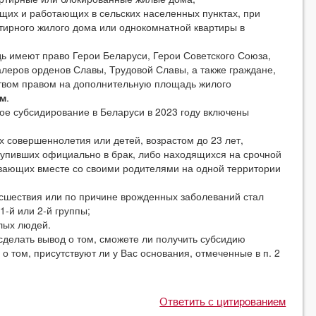
ющих и работающих в сельских населенных пунктах, при
ртирного жилого дома или однокомнатной квартиры в
меют право Герои Беларуси, Герои Советского Союза,
алеров орденов Славы, Трудовой Славы, а также граждане,
ством правом на дополнительную площадь жилого
.м
.
 субсидирование в Беларуси в 2023 году включены
совершеннолетия или детей, возрастом до 23 лет,
тупивших официально в брак, либо находящихся на срочной
вающих вместе со своими родителями на одной территории
шествия или по причине врожденных заболеваний стал
-й или 2-й группы;
лых людей.
елать вывод о том, сможете ли получить субсидию
 том, присутствуют ли у Вас основания, отмеченные в п. 2
Ответить с цитированием