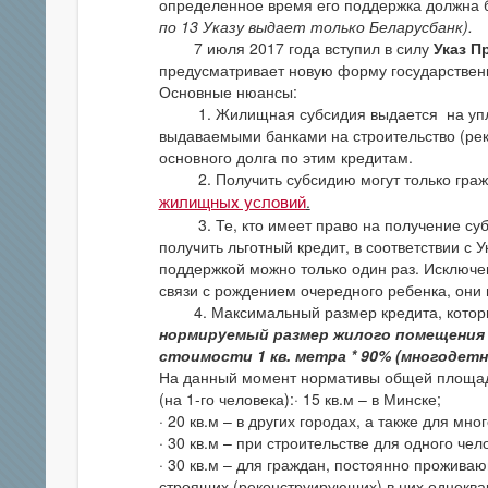
определенное время его поддержка должна б
по 13 Указу выдает только Беларусбанк).
7 июля 2017 года вступил в силу
Указ П
предусматривает новую форму государственн
Основные нюансы:
1. Жилищная субсидия выдается на уплату
выдаваемыми банками на строительство (ре
основного долга по этим кредитам.
2. Получить субсидию могут только гражд
.
жилищных условий
3. Те, кто имеет право на получение субс
получить льготный кредит, в соответствии с
поддержкой можно только один раз. Исключен
связи с рождением очередного ребенка, он
4. Максимальный размер кредита, который
нормируемый размер жилого помещения *
стоимости 1 кв. метра * 90% (многодетн
На данный момент нормативы общей площад
(на 1-го человека):· 15 кв.м – в Минске;
· 20 кв.м – в других городах, а также для мн
· 30 кв.м – при строительстве для одного че
· 30 кв.м – для граждан, постоянно прожива
строящих (реконструирующих) в них однокв