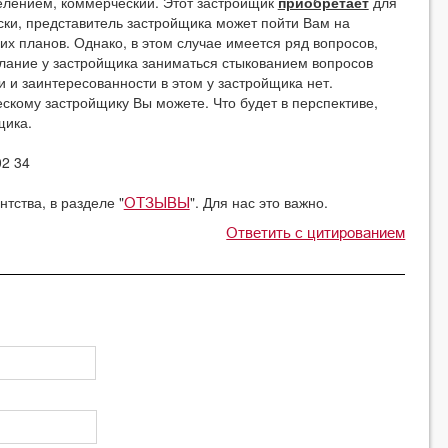
елением, коммерческий. Этот застройщик
приобретает
для
ски, представитель застройщика может пойти Вам на
их планов. Однако, в этом случае имеется ряд вопросов,
лание у застройщика заниматься стыкованием вопросов
и и заинтересованности в этом у застройщика нет.
скому застройщику Вы можете. Что будет в перспективе,
щика.
02 34
тства, в разделе "
". Для нас это важно.
ОТЗЫВЫ
Ответить с цитированием