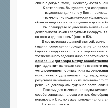
лично с документами, - необходимости в наш
К сожалению, Вы путаете два совершенно 
- выделение доли (оно у Вас и произошло
- вычленение недвижимости (фактически э
объекта недвижимости получается два или б
Вы планируете осуществить вычленение н
деятельности Закон Республики Беларусь "О
на него и сделок с ним" (статья 52).
В соответствии с данной статьей, вычлене
(здания, сооружения) осуществляется на ос
(здания, сооружения), лица, которому капит
хозяйственного ведения либо оперативного 
основании договора между сособственни
принадлежит на праве хозяйственного ве
установленном порядке, или на основани
исполнителя
. Документами, подтверждающ
результате вычленения их из капитального с
решение, договор или судебное постановлен
Поэтому для вычленения недвижимости де
сособственниками, а если его нет, без обра
порадовали Вас, но вышеприведенная статья 
На этом пока все.