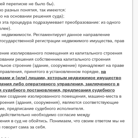
ей переписке не было бы).
разных понятия, так имеются:
 на основании решения суда);
та процедура подразумевает преобразование: из одного
олее).
едвижимости. Регламентирует данное направление
 государственной регистрации недвижимого имущества, прав
ние изолированного помещения из капитального строения
новании решения собственника капитального строения
альное строение (здание, сооружение) принадлежит на праве
управления, принятого в установленном порядке,
на
ками и (или) лицами, которым недвижимое имущество
дения либо оперативного управления, заключенного в
и судебного постановления, предписания судебного
ими создание изолированного помещения, машино-места в
троения (здания, сооружения), являются соответствующие
ие, предписание судебного исполнителя.
йствительно необходимо согласие между
щения в суд не обойтись. Понимаем, что своим ответом мы не
говорит сама за себя.