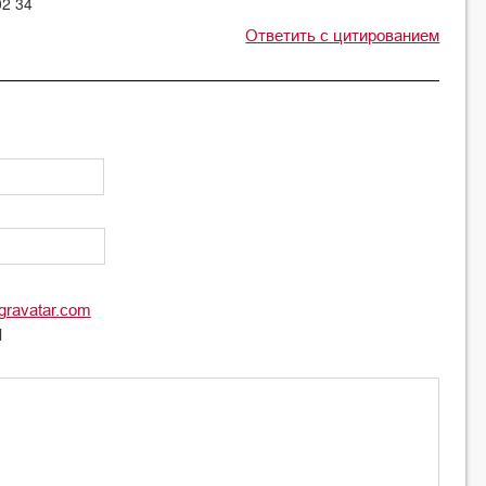
02 34
Ответить с цитированием
gravatar.com
l