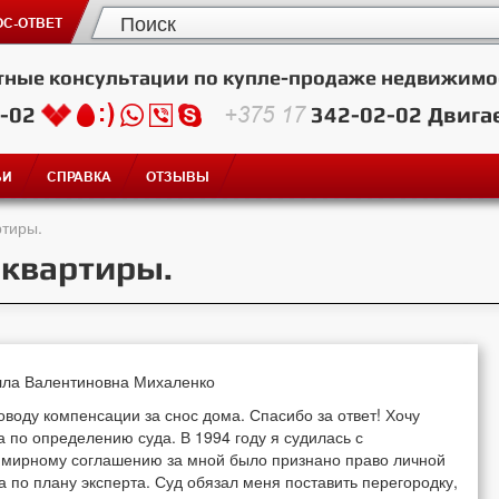
С-ОТВЕТ
тные консультации по купле-продаже недвижимо
2-02
+375 17
342-02-02
Двига
ЬИ
СПРАВКА
ОТЗЫВЫ
ртиры.
 квартиры.
Алла Валентиновна Михаленко
оводу компенсации за снос дома. Спасибо за ответ! Хочу
а по определению суда. В 1994 году я судилась с
о мирному соглашению за мной было признано право личной
а по плану эксперта. Суд обязал меня поставить перегородку,