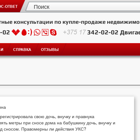
С-ОТВЕТ
тные консультации по купле-продаже недвижимо
2-02
+375 17
342-02-02
Двига
ЬИ
СПРАВКА
ОТЗЫВЫ
нна
регистрировала свою дочь, внучку и правнука
ять метры при сносе дома на бабушкину дочь, внучку и
ед сносом. Правомерны ли действия УКС?