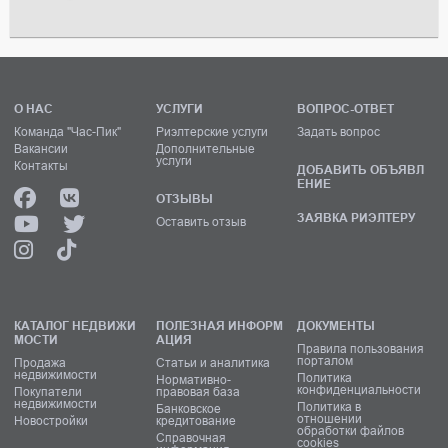
О НАС
УСЛУГИ
ВОПРОС-ОТВЕТ
Команда "Час-Пик"
Риэлтерские услуги
Задать вопрос
Вакансии
Дополнительные
услуги
Контакты
ДОБАВИТЬ ОБЪЯВЛ
ЕНИЕ
ОТЗЫВЫ
ЗАЯВКА РИЭЛТЕРУ
Оставить отзыв
КАТАЛОГ НЕДВИЖИ
ПОЛЕЗНАЯ ИНФОРМ
ДОКУМЕНТЫ
МОСТИ
АЦИЯ
Правила пользования
порталом
Продажа
Статьи и аналитика
недвижимости
Политика
Нормативно-
конфиденциальности
Покупатели
правовая база
недвижимости
Политика в
Банковское
отношении
Новостройки
кредитование
обработки файлов
Справочная
cookies