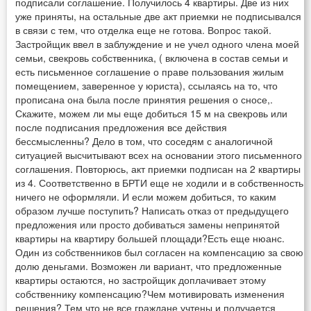
подписали соглашение. Получилось 4 квартиры. Две из них
уже приняты, на остальные две акт приемки не подписывался
в связи с тем, что отделка еще не готова. Вопрос такой.
Застройщик ввел в заблуждение и не учел одного члена моей
семьи, свекровь собственника, ( включена в состав семьи и
есть письменное соглашение о праве пользования жилым
помещением, заверенное у юриста), ссылаясь на то, что
прописана она была после принятия решения о сносе,.
Скажите, можем ли мы еще добиться 15 м на свекровь или
после подписания предложения все действия
бессмысленны? Дело в том, что соседям с аналогичной
ситуацией высчитывают всех на основании этого письменного
соглашения. Повторюсь, акт приемки подписан на 2 квартиры
из 4. Соответственно в БРТИ еще не ходили и в собственность
ничего не оформляли. И если можем добиться, то каким
образом лучше поступить? Написать отказ от предыдущего
предложения или просто добиваться замены непринятой
квартиры на квартиру большей площади?Есть еще нюанс.
Один из собственников был согласен на компенсацию за свою
долю деньгами. Возможен ли вариант, что предложенные
квартиры остаются, но застройщик доплачивает этому
собственнику компенсацию?Чем мотивировать изменения
решения? Тем что не все граждане учтены и получается