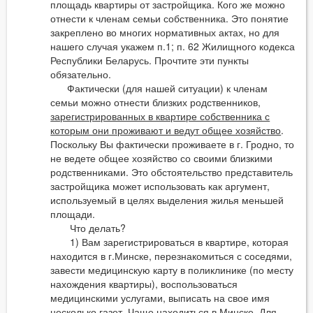
площадь квартиры от застройщика. Кого же можно
отнести к членам семьи собственника. Это понятие
закреплено во многих нормативных актах, но для
нашего случая укажем п.1; п. 62 Жилищного кодекса
Республики Беларусь. Прочтите эти пункты
обязательно.
Фактически (для нашей ситуации) к членам
семьи можно отнести близких родственников,
зарегистрированных в квартире собственника с
которым они проживают и ведут общее хозяйство
.
Поскольку Вы фактически проживаете в г. Гродно, то
не ведете общее хозяйство со своими близкими
родственниками. Это обстоятельство представитель
застройщика может использовать как аргумент,
используемый в целях выделения жилья меньшей
площади.
Что делать?
1) Вам зарегистрироваться в квартире, которая
находится в г.Минске, перезнакомиться с соседями,
завести медицинскую карту в поликлинике (по месту
нахождения квартиры), воспользоваться
медицинскими услугами, выписать на свое имя
несколько газет. Чаще находиться в Минске. Для