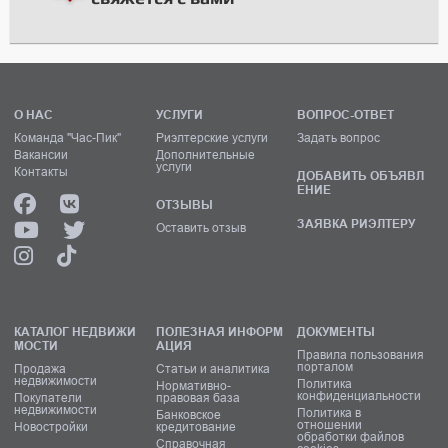
О НАС
УСЛУГИ
ВОПРОС-ОТВЕТ
Команда "Час-Пик"
Риэлтерские услуги
Задать вопрос
Вакансии
Дополнительные
услуги
Контакты
ДОБАВИТЬ ОБЪЯВЛ
ЕНИЕ
ОТЗЫВЫ
ЗАЯВКА РИЭЛТЕРУ
Оставить отзыв
КАТАЛОГ НЕДВИЖИ
ПОЛЕЗНАЯ ИНФОРМ
ДОКУМЕНТЫ
МОСТИ
АЦИЯ
Правила пользования
порталом
Продажа
Статьи и аналитика
недвижимости
Политика
Нормативно-
конфиденциальности
Покупатели
правовая база
недвижимости
Политика в
Банковское
отношении
Новостройки
кредитование
обработки файлов
Справочная