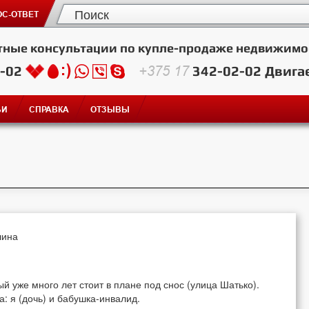
С-ОТВЕТ
тные консультации по купле-продаже недвижимо
2-02
+375 17
342-02-02
Двига
ЬИ
СПРАВКА
ОТЗЫВЫ
лина
й уже много лет стоит в плане под снос (улица Шатько).
: я (дочь) и бабушка-инвалид.