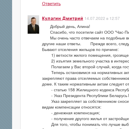
Ответить
14.07.2022 в 12:57
Кулагин Дмитрий
Добрый день, Алина!
Спасибо, что посетили сайт ООО "Час-Пи
Мы очень часто отвечаем на подобные воп
другие наши ответы. Прежде всего, следует
Бывают отселения жильцов по причине:
1) ветхости жилого помещения, грозящего
2) изъятия земельного участка в интереса
Полагаем у Вас второй случай, когда госу
Теперь остановимся на нормативных актах
закрепляют права отселяемых собственников
доме. К таким нормативным актам следует от
- статью 158 Жилищного кодекса Республ
- Указ Президента Республики Беларусь №
Указ закрепляет за собственником сносим
видам компенсации относятся:
- денежная компенсация;
- получение другого жилья от застройщи
Для того, чтобы понимать что лучше выбр