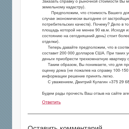
Заказать справку о рыночной стоимости Вы м
земельному кадастру).
Предположим, что стоимость Вашего дома 
случае экономически выгоднее от застройщик
потребительских качеств). Почему? Дело в т
площадь которой не менее 90 кв.м. Исходя из
состоянию на сегодняшний день) стоит боле
отделки).
Теперь давайте предположим, что в соотве
составит 200 000 долларов США. При таких 
деньги приобрести трехкомнатную квартиру 
Таким образом, Вы понимаете, что для при
оценку дома (не пожалев на справку 100-150
информации решение принять легко.
С уважением, Дмитрий Кулагин +375 29 68
Будем рады прочесть Ваш отзыв на сайте аген
Ответить
Оставить комментарий