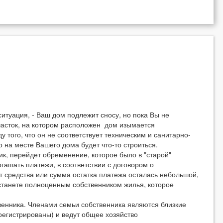
ация, - Ваш дом подлежит сносу, но пока Вы не
часток, на котором расположен дом изымается
у того, что он не соответствует техническим и санитарно-
о на месте Вашего дома будет что-то строиться.
 перейдет обременение, которое было в "старой"
огашать платежи, в соответствии с договором о
т средства или сумма остатка платежа осталась небольшой,
у станете полноценным собственником жилья, которое
венника. Членами семьи собственника являются близкие
регистрированы) и ведут общее хозяйство