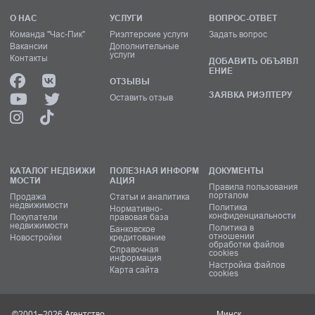
О НАС
УСЛУГИ
ВОПРОС-ОТВЕТ
Команда "Час-Пик"
Риэлтерские услуги
Задать вопрос
Вакансии
Дополнительные
услуги
Контакты
ДОБАВИТЬ ОБЪЯВЛ
ЕНИЕ
ОТЗЫВЫ
ЗАЯВКА РИЭЛТЕРУ
Оставить отзыв
КАТАЛОГ НЕДВИЖИ
ПОЛЕЗНАЯ ИНФОРМ
ДОКУМЕНТЫ
МОСТИ
АЦИЯ
Правила пользования
порталом
Продажа
Статьи и аналитика
недвижимости
Политика
Нормативно-
конфиденциальности
Покупатели
правовая база
недвижимости
Политика в
Банковское
отношении
Новостройки
кредитование
обработки файлов
Справочная
cookies
информация
Настройка файлов
Карта сайта
cookies
©2001–2026 Агентство
Минск