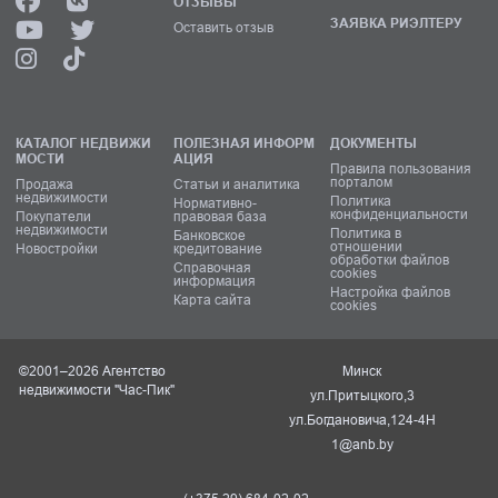
ОТЗЫВЫ
ЗАЯВКА РИЭЛТЕРУ
Оставить отзыв
КАТАЛОГ НЕДВИЖИ
ПОЛЕЗНАЯ ИНФОРМ
ДОКУМЕНТЫ
МОСТИ
АЦИЯ
Правила пользования
порталом
Продажа
Статьи и аналитика
недвижимости
Политика
Нормативно-
конфиденциальности
Покупатели
правовая база
недвижимости
Политика в
Банковское
отношении
Новостройки
кредитование
обработки файлов
Справочная
cookies
информация
Настройка файлов
Карта сайта
cookies
©2001–2026 Агентство
Минск
недвижимости "Час-Пик"
ул.Притыцкого,3
ул.Богдановича,124-4Н
1@anb.by