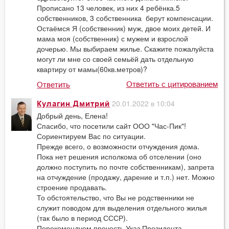
Прописано 13 человек, из них 4 ребёнка.5
собственников, 3 собственника берут компенсации.
Остаёмся Я (собственник) муж, двое моих детей. И
мама моя (собственник) с мужем и взрослой
дочерью. Мы выбираем жилье. Скажите пожалуйста
могут ли мне со своей семьёй дать отдельную
квартиру от мамы(60кв.метров)?
Ответить с цитированием
Ответить
20.01.2022 в 10:04
Кулагин Дмитрий
Добрый день, Елена!
Спасибо, что посетили сайт ООО "Час-Пик"!
Сориентируем Вас по ситуации.
Прежде всего, о возможности отчуждения дома.
Пока нет решения исполкома об отселении (оно
должно поступить по почте собственникам), запрета
на отчуждение (продажу, дарение и т.п.) нет. Можно
строение продавать.
То обстоятельство, что Вы не родственники не
служит поводом для выделения отдельного жилья
(так было в период СССР).
Порекомендуем прочесть Указ Президента