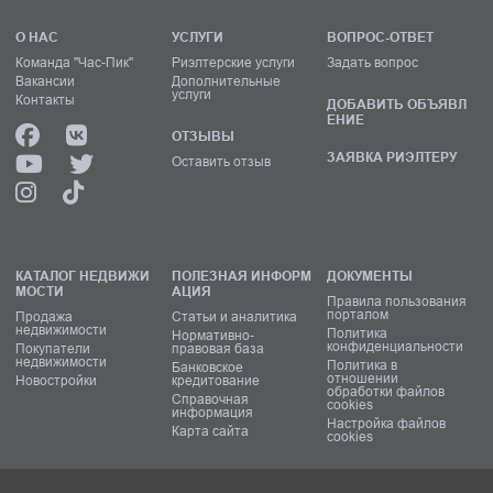
О НАС
УСЛУГИ
ВОПРОС-ОТВЕТ
Команда "Час-Пик"
Риэлтерские услуги
Задать вопрос
Вакансии
Дополнительные
услуги
Контакты
ДОБАВИТЬ ОБЪЯВЛ
ЕНИЕ
ОТЗЫВЫ
ЗАЯВКА РИЭЛТЕРУ
Оставить отзыв
КАТАЛОГ НЕДВИЖИ
ПОЛЕЗНАЯ ИНФОРМ
ДОКУМЕНТЫ
МОСТИ
АЦИЯ
Правила пользования
порталом
Продажа
Статьи и аналитика
недвижимости
Политика
Нормативно-
конфиденциальности
Покупатели
правовая база
недвижимости
Политика в
Банковское
отношении
Новостройки
кредитование
обработки файлов
Справочная
cookies
информация
Настройка файлов
Карта сайта
cookies