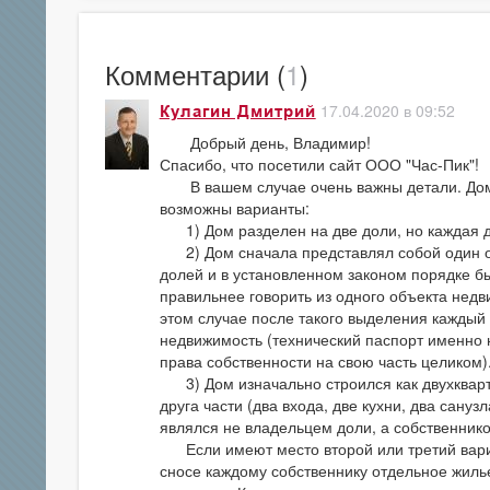
Комментарии (
1
)
17.04.2020 в 09:52
Кулагин Дмитрий
Добрый день, Владимир!
Спасибо, что посетили сайт ООО "Час-Пик
В вашем случае очень важны детали. Дом на
возможны варианты:
1) Дом разделен на две доли, но каждая д
2) Дом сначала представлял собой один об
долей и в установленном законом порядке б
правильнее говорить из одного объекта нед
этом случае после такого выделения каждый
недвижимость (технический паспорт именно н
права собственности на свою часть целиком)
3) Дом изначально строился как двухкварт
друга части (два входа, две кухни, два сануз
являлся не владельцем доли, а собственник
Если имеют место второй или третий вариа
сносе каждому собственнику отдельное жилье