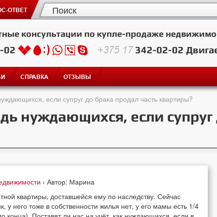
С-ОТВЕТ
тные консультации по купле-продаже недвижимо
2-02
+375 17
342-02-02
Двига
ЬИ
СПРАВКА
ОТЗЫВЫ
 нуждающихся, если супруг до брака продал часть квартиры?
едь нуждающихся, если супруг
недвижимости
› Автор: Марина
тной квартиры, доставшейся ему по наследству. Сейчас
, у него тоже в собственности жилья нет, у его мамы есть 1/4
о конца). Поставят ли нас на учёт, как нуждающихся, если в