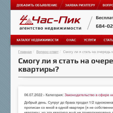
ДОБАВИТЬ ОБЪЯВЛЕНИЕ
ЗАЯВКА РИЭЛТЕРУ
ВОПРО
Беспла
684-0
агентство недвижимости
КАТАЛОГ НЕДВИЖИМОСТИ
О НАС
УСЛУГИ
СТАТ
Главная
Вопрос-ответ
Смогу ли я стать на очередь
Смогу ли я стать на очер
квартиры?
06.07.2022 › Категория:
Законодательство в сфере 
Добрый день. Супруг до брака продал 1/2 однокомна
прописан со мной в одной квартире (я не собственник
квартиры, но эта квартира ещё не приватизирована д