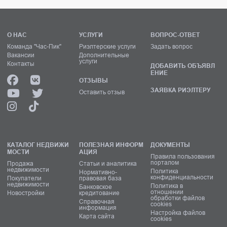
О НАС
УСЛУГИ
ВОПРОС-ОТВЕТ
Команда "Час-Пик"
Риэлтерские услуги
Задать вопрос
Вакансии
Дополнительные
услуги
Контакты
ДОБАВИТЬ ОБЪЯВЛ
ЕНИЕ
ОТЗЫВЫ
ЗАЯВКА РИЭЛТЕРУ
Оставить отзыв
КАТАЛОГ НЕДВИЖИ
ПОЛЕЗНАЯ ИНФОРМ
ДОКУМЕНТЫ
МОСТИ
АЦИЯ
Правила пользования
порталом
Продажа
Статьи и аналитика
недвижимости
Политика
Нормативно-
конфиденциальности
Покупатели
правовая база
недвижимости
Политика в
Банковское
отношении
Новостройки
кредитование
обработки файлов
Справочная
cookies
информация
Настройка файлов
Карта сайта
cookies