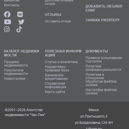
Вакансии
Дополнительные
услуги
Контакты
ДОБАВИТЬ ОБЪЯВЛ
ЕНИЕ
ОТЗЫВЫ
ЗАЯВКА РИЭЛТЕРУ
Оставить отзыв
КАТАЛОГ НЕДВИЖИ
ПОЛЕЗНАЯ ИНФОРМ
ДОКУМЕНТЫ
МОСТИ
АЦИЯ
Правила пользования
порталом
Продажа
Статьи и аналитика
недвижимости
Политика
Нормативно-
конфиденциальности
Покупатели
правовая база
недвижимости
Политика в
Банковское
отношении
Новостройки
кредитование
обработки файлов
Справочная
cookies
информация
Настройка файлов
Карта сайта
cookies
©2001–2026 Агентство
Минск
недвижимости "Час-Пик"
ул.Притыцкого,3
ул.Богдановича,124-4Н
1@anb.by