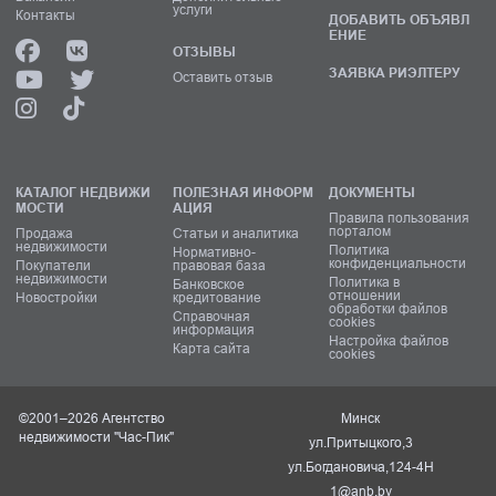
услуги
Контакты
ДОБАВИТЬ ОБЪЯВЛ
ЕНИЕ
ОТЗЫВЫ
ЗАЯВКА РИЭЛТЕРУ
Оставить отзыв
КАТАЛОГ НЕДВИЖИ
ПОЛЕЗНАЯ ИНФОРМ
ДОКУМЕНТЫ
МОСТИ
АЦИЯ
Правила пользования
порталом
Продажа
Статьи и аналитика
недвижимости
Политика
Нормативно-
конфиденциальности
Покупатели
правовая база
недвижимости
Политика в
Банковское
отношении
Новостройки
кредитование
обработки файлов
Справочная
cookies
информация
Настройка файлов
Карта сайта
cookies
©2001–2026 Агентство
Минск
недвижимости "Час-Пик"
ул.Притыцкого,3
ул.Богдановича,124-4Н
1@anb.by