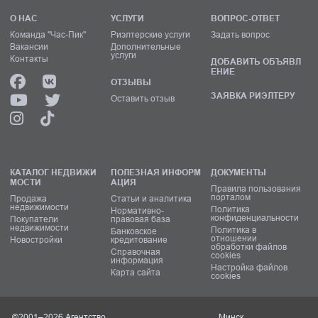
О НАС
УСЛУГИ
ВОПРОС-ОТВЕТ
Команда "Час-Пик"
Риэлтерские услуги
Задать вопрос
Вакансии
Дополнительные
услуги
Контакты
ДОБАВИТЬ ОБЪЯВЛ
ЕНИЕ
ОТЗЫВЫ
ЗАЯВКА РИЭЛТЕРУ
Оставить отзыв
КАТАЛОГ НЕДВИЖИ
ПОЛЕЗНАЯ ИНФОРМ
ДОКУМЕНТЫ
МОСТИ
АЦИЯ
Правила пользования
порталом
Продажа
Статьи и аналитика
недвижимости
Политика
Нормативно-
конфиденциальности
Покупатели
правовая база
недвижимости
Политика в
Банковское
отношении
Новостройки
кредитование
обработки файлов
Справочная
cookies
информация
Настройка файлов
Карта сайта
cookies
©2001–2026 Агентство
Минск