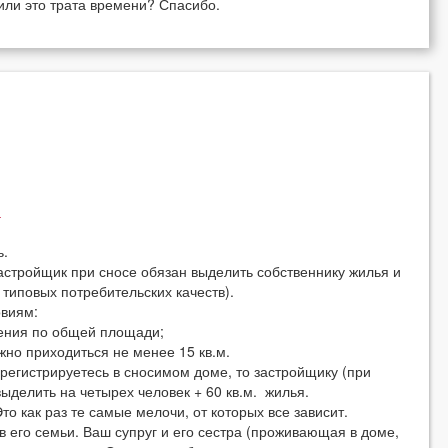
или это трата времени? Спасибо.
!
ь.
астройщик при сносе обязан выделить собственнику жилья и
 типовых потребительских качеств).
овиям:
ения по общей площади;
жно приходиться не менее 15 кв.м.
 регистрируетесь в сносимом доме, то застройщику (при
делить на четырех человек + 60 кв.м. жилья.
о как раз те самые мелочи, от которых все зависит.
 его семьи. Ваш супруг и его сестра (проживающая в доме,