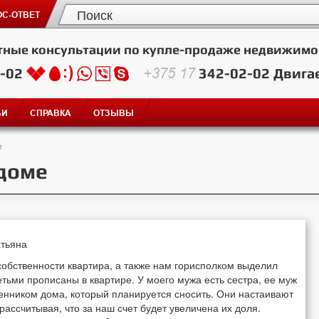
С-ОТВЕТ
тные консультации по купле-продаже недвижимо
2-02
+375 17
342-02-02
Двига
ЬИ
СПРАВКА
ОТЗЫВЫ
е
 доме
атьяна
 собственности квартира, а также нам горисполком выделил
етьми прописаны в квартире. У моего мужа есть сестра, ее муж
твенником дома, который планируется сносить. Они настаивают
рассчитывая, что за наш счет будет увеличена их доля.