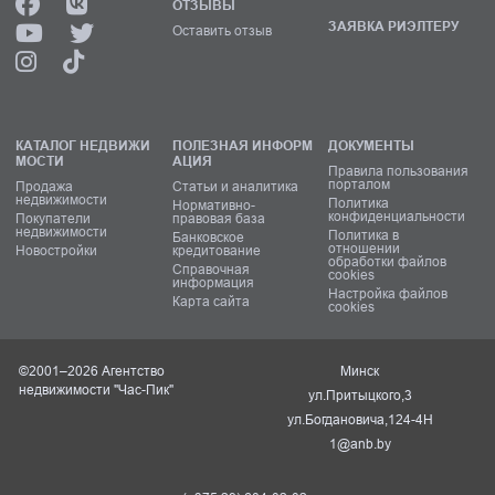
ОТЗЫВЫ
ЗАЯВКА РИЭЛТЕРУ
Оставить отзыв
КАТАЛОГ НЕДВИЖИ
ПОЛЕЗНАЯ ИНФОРМ
ДОКУМЕНТЫ
МОСТИ
АЦИЯ
Правила пользования
порталом
Продажа
Статьи и аналитика
недвижимости
Политика
Нормативно-
конфиденциальности
Покупатели
правовая база
недвижимости
Политика в
Банковское
отношении
Новостройки
кредитование
обработки файлов
Справочная
cookies
информация
Настройка файлов
Карта сайта
cookies
©2001–2026 Агентство
Минск
недвижимости "Час-Пик"
ул.Притыцкого,3
ул.Богдановича,124-4Н
1@anb.by