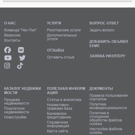
О НАС
УСЛУГИ
ВОПРОС-ОТВЕТ
Команда "Час-Пик"
Риэлтерские услуги
Задать вопрос
Вакансии
Дополнительные
услуги
Контакты
ДОБАВИТЬ ОБЪЯВЛ
ЕНИЕ
ОТЗЫВЫ
ЗАЯВКА РИЭЛТЕРУ
Оставить отзыв
КАТАЛОГ НЕДВИЖИ
ПОЛЕЗНАЯ ИНФОРМ
ДОКУМЕНТЫ
МОСТИ
АЦИЯ
Правила пользования
порталом
Продажа
Статьи и аналитика
недвижимости
Политика
Нормативно-
конфиденциальности
Покупатели
правовая база
недвижимости
Политика в
Банковское
отношении
Новостройки
кредитование
обработки файлов
Справочная
cookies
информация
Настройка файлов
Карта сайта
cookies