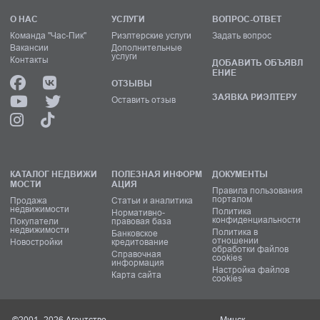
О НАС
УСЛУГИ
ВОПРОС-ОТВЕТ
Команда "Час-Пик"
Риэлтерские услуги
Задать вопрос
Вакансии
Дополнительные
услуги
Контакты
ДОБАВИТЬ ОБЪЯВЛ
ЕНИЕ
ОТЗЫВЫ
ЗАЯВКА РИЭЛТЕРУ
Оставить отзыв
КАТАЛОГ НЕДВИЖИ
ПОЛЕЗНАЯ ИНФОРМ
ДОКУМЕНТЫ
МОСТИ
АЦИЯ
Правила пользования
порталом
Продажа
Статьи и аналитика
недвижимости
Политика
Нормативно-
конфиденциальности
Покупатели
правовая база
недвижимости
Политика в
Банковское
отношении
Новостройки
кредитование
обработки файлов
Справочная
cookies
информация
Настройка файлов
Карта сайта
cookies
©2001–2026 Агентство
Минск