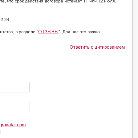
, что срок действия договора истекает 11 или 12 июля.
02 34
тства, в разделе "
". Для нас это важно.
ОТЗЫВЫ
Ответить с цитированием
gravatar.com
l