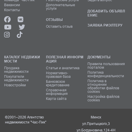
Вакансии
Дополнительные
услуги
Контакты
ДОБАВИТЬ ОБЪЯВЛ
ЕНИЕ
ОТЗЫВЫ
ЗАЯВКА РИЭЛТЕРУ
Оставить отзыв
КАТАЛОГ НЕДВИЖИ
ПОЛЕЗНАЯ ИНФОРМ
ДОКУМЕНТЫ
МОСТИ
АЦИЯ
Правила пользования
порталом
Продажа
Статьи и аналитика
недвижимости
Политика
Нормативно-
конфиденциальности
Покупатели
правовая база
недвижимости
Политика в
Банковское
отношении
Новостройки
кредитование
обработки файлов
Справочная
cookies
информация
Настройка файлов
Карта сайта
cookies
©2001–2026 Агентство
Минск
недвижимости "Час-Пик"
ул.Притыцкого,3
ул.Богдановича,124-4Н