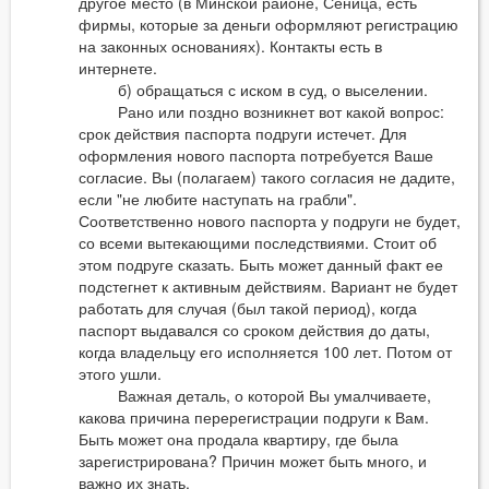
другое место (в Минской районе, Сеница, есть
фирмы, которые за деньги оформляют регистрацию
на законных основаниях). Контакты есть в
интернете.
б) обращаться с иском в суд, о выселении.
Рано или поздно возникнет вот какой вопрос:
срок действия паспорта подруги истечет. Для
оформления нового паспорта потребуется Ваше
согласие. Вы (полагаем) такого согласия не дадите,
если "не любите наступать на грабли".
Соответственно нового паспорта у подруги не будет,
со всеми вытекающими последствиями. Стоит об
этом подруге сказать. Быть может данный факт ее
подстегнет к активным действиям. Вариант не будет
работать для случая (был такой период), когда
паспорт выдавался со сроком действия до даты,
когда владельцу его исполняется 100 лет. Потом от
этого ушли.
Важная деталь, о которой Вы умалчиваете,
какова причина перерегистрации подруги к Вам.
Быть может она продала квартиру, где была
зарегистрирована? Причин может быть много, и
важно их знать.