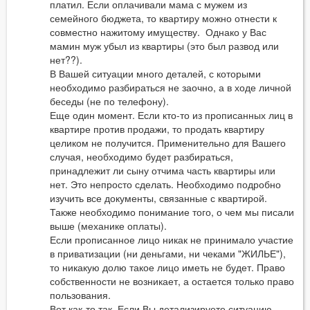
платил. Если оплачивали мама с мужем из
семейного бюджета, то квартиру можно отнести к
совместно нажитому имуществу. Однако у Вас
мамин муж убыл из квартиры (это был развод или
нет??).
В Вашей ситуации много деталей, с которыми
необходимо разбираться не заочно, а в ходе личной
беседы (не по телефону).
Еще один момент. Если кто-то из прописанных лиц в
квартире против продажи, то продать квартиру
целиком не получится. Применительно для Вашего
случая, необходимо будет разбираться,
принадлежит ли сыну отчима часть квартиры или
нет. Это непросто сделать. Необходимо подробно
изучить все документы, связанные с квартирой.
Также необходимо понимание того, о чем мы писали
выше (механике оплаты).
Если прописанное лицо никак не принимало участие
в приватизации (ни деньгами, ни чеками "ЖИЛЬЕ"),
то никакую долю такое лицо иметь не будет. Право
собственности не возникает, а остается только право
пользования.
Вот как-то так. Если Вы детализируете ситуацию,