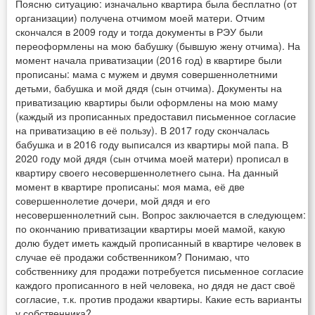
Поясню ситуацию: изначально квартира была бесплатно (от
организации) получена отчимом моей матери. Отчим
скончался в 2009 году и тогда документы в РЭУ были
переоформлены на мою бабушку (бывшую жену отчима). На
момент начала приватизации (2016 год) в квартире были
прописаны: мама с мужем и двумя совершеннолетними
детьми, бабушка и мой дядя (сын отчима). Документы на
приватизацию квартиры были оформлены на мою маму
(каждый из прописанных предоставил письменное согласие
на приватизацию в её пользу). В 2017 году скончалась
бабушка и в 2016 году выписался из квартиры мой папа. В
2020 году мой дядя (сын отчима моей матери) прописал в
квартиру своего несовершеннолетнего сына. На данный
момент в квартире прописаны: моя мама, её две
совершеннолетие дочери, мой дядя и его
несовершеннолетний сын. Вопрос заключается в следующем:
по окончанию приватизации квартиры моей мамой, какую
долю будет иметь каждый прописанный в квартире человек в
случае её продажи собственником? Понимаю, что
собственнику для продажи потребуется письменное согласие
каждого прописанного в ней человека, но дядя не даст своё
согласие, т.к. против продажи квартиры. Какие есть варианты
у собственника?