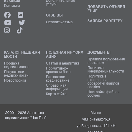
Вакансии
Дополнительные
услуги
Контакты
ДОБАВИТЬ ОБЪЯВЛ
ЕНИЕ
ОТЗЫВЫ
ЗАЯВКА РИЭЛТЕРУ
Оставить отзыв
КАТАЛОГ НЕДВИЖИ
ПОЛЕЗНАЯ ИНФОРМ
ДОКУМЕНТЫ
МОСТИ
АЦИЯ
Правила пользования
порталом
Продажа
Статьи и аналитика
недвижимости
Политика
Нормативно-
конфиденциальности
Покупатели
правовая база
недвижимости
Политика в
Банковское
отношении
Новостройки
кредитование
обработки файлов
Справочная
cookies
информация
Настройка файлов
Карта сайта
cookies
©2001–2026 Агентство
Минск
недвижимости "Час-Пик"
ул.Притыцкого,3
ул.Богдановича,124-4Н