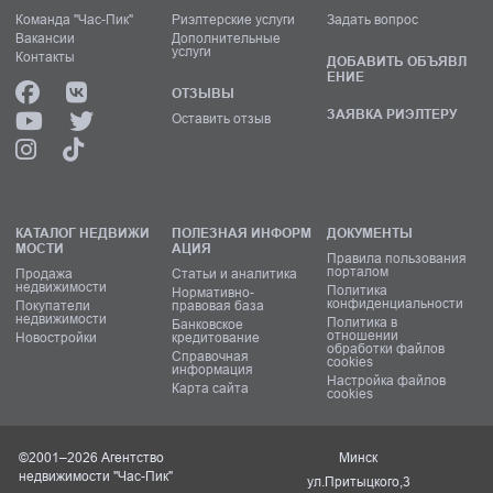
Команда "Час-Пик"
Риэлтерские услуги
Задать вопрос
Вакансии
Дополнительные
услуги
Контакты
ДОБАВИТЬ ОБЪЯВЛ
ЕНИЕ
ОТЗЫВЫ
ЗАЯВКА РИЭЛТЕРУ
Оставить отзыв
КАТАЛОГ НЕДВИЖИ
ПОЛЕЗНАЯ ИНФОРМ
ДОКУМЕНТЫ
МОСТИ
АЦИЯ
Правила пользования
порталом
Продажа
Статьи и аналитика
недвижимости
Политика
Нормативно-
конфиденциальности
Покупатели
правовая база
недвижимости
Политика в
Банковское
отношении
Новостройки
кредитование
обработки файлов
Справочная
cookies
информация
Настройка файлов
Карта сайта
cookies
©2001–2026 Агентство
Минск
недвижимости "Час-Пик"
ул.Притыцкого,3