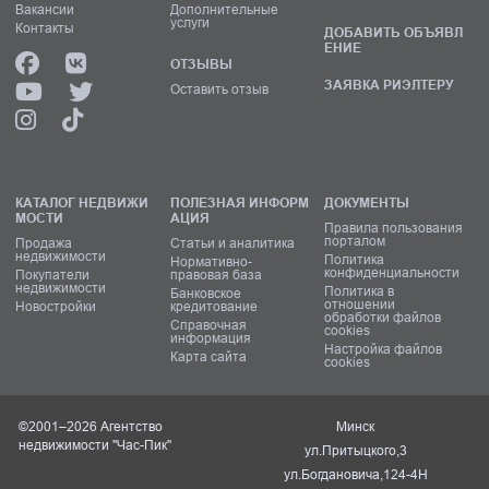
Вакансии
Дополнительные
услуги
Контакты
ДОБАВИТЬ ОБЪЯВЛ
ЕНИЕ
ОТЗЫВЫ
ЗАЯВКА РИЭЛТЕРУ
Оставить отзыв
КАТАЛОГ НЕДВИЖИ
ПОЛЕЗНАЯ ИНФОРМ
ДОКУМЕНТЫ
МОСТИ
АЦИЯ
Правила пользования
порталом
Продажа
Статьи и аналитика
недвижимости
Политика
Нормативно-
конфиденциальности
Покупатели
правовая база
недвижимости
Политика в
Банковское
отношении
Новостройки
кредитование
обработки файлов
Справочная
cookies
информация
Настройка файлов
Карта сайта
cookies
©2001–2026 Агентство
Минск
недвижимости "Час-Пик"
ул.Притыцкого,3
ул.Богдановича,124-4Н