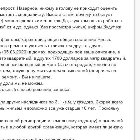
непрост. Наверное, никому в голову не приходит оценить
отреть специалисту. Вместе с тем, почему-то бытует
е) можно сделать именно так. Да, с учетом опыта работы в
" от и до, однако (без просмотра жилья) цифры будут уж
и факторы, характеризующие общее состояние жилья.
ного ремонта уж очень отличаются друг от друга.
 (05.06.2020) в домах, подходящих под ваше описание, в
етр квадратный, в других 1700 долларов за метр квадратный.
лнен качественный ремонт (за счет средств, конечно не
 с тем, такую цену мы считаем завышенной (опираясь на
 ремонт, - Вы не пишете.
у доли мы не можем.
икальный способ решения вопроса.
и других наследников по 3,1 кв.м. у каждого. Скорее всего
ны жильем и возможно все уже старше 18 лет. Поскольку
арственной регистрации и земельному кадастру) о рыночной
ть и в любой другой организации, которая имеет лицензию
рая предлагается Вам наследниками.