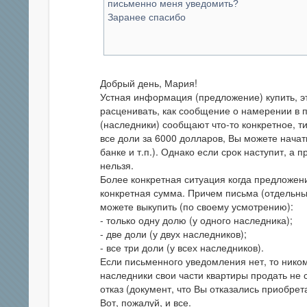
письменно меня уведомить?
Заранее спасибо
Добрый день, Мария!
Устная информация (предложение) купить, эт
расценивать, как сообщение о намерении в 
(наследники) сообщают что-то конкретное, т
все доли за 6000 долларов, Вы можете начат
банке и т.п.). Однако если срок наступит, а п
нельзя.
Более конкретная ситуация когда предложени
конкретная сумма. Причем письма (отдельны
можете выкупить (по своему усмотрению):
- только одну долю (у одного наследника);
- две доли (у двух наследников);
- все три доли (у всех наследников).
Если письменного уведомления нет, то ником
наследники свои части квартиры продать не 
отказ (документ, что Вы отказались приобре
Вот, пожалуй, и все.