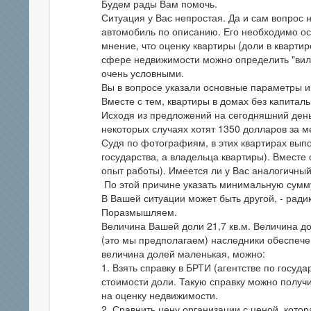
Будем рады Вам помочь.
Ситуация у Вас непростая. Да и сам вопрос 
автомобиль по описанию. Его необходимо осм
мнение, что оценку квартиры (доли в квартир
сфере недвижимости можно определить "вилку
очень условными.
Вы в вопросе указали основные параметры 
Вместе с тем, квартиры в домах без капиталь
Исходя из предложений на сегодняшний день
некоторых случаях хотят 1350 долларов за м
Судя по фотографиям, в этих квартирах выпо
государства, а владельца квартиры). Вместе
опыт работы). Имеется ли у Вас аналогичный
По этой причине указать минимальную сумм
В Вашей ситуации может быть другой, - рад
Поразмышляем.
Величина Вашей доли 21,7 кв.м. Величина дол
(это мы предполагаем) наследники обеспече
величина долей маленькая, можно:
1. Взять справку в БРТИ (агентстве по госуд
стоимости доли. Такую справку можно получи
на оценку недвижимости.
2. Сравнить цену организации с ценой, кото