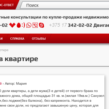
С-ОТВЕТ
тные консультации по купле-продаже недвижимо
2-02
+375 17
342-02-02
Двига
ЬИ
СПРАВКА
ОТЗЫВЫ
ртире
в квартире
ей
› Автор: Мария
доли квартиры, а дети мужа(3 е детей) от первого брака по
ажного дома, общей площадью 31 кв. м.(жилая 19кв.м.) Санузел
ки,без лоджии(без балкона), без капремонта. Находится в
 мне свои доли, но предлагают завышеную цену, которая для