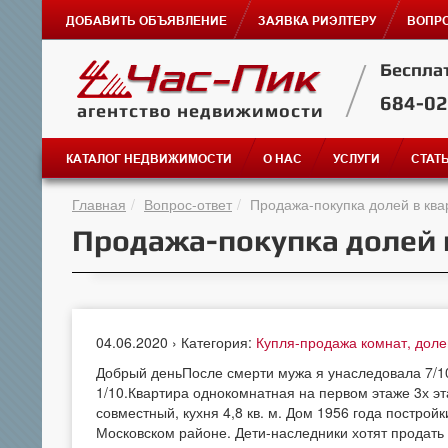
ДОБАВИТЬ ОБЪЯВЛЕНИЕ
ЗАЯВКА РИЭЛТЕРУ
ВОПРО
Беспла
684-0
агентство недвижимости
КАТАЛОГ НЕДВИЖИМОСТИ
О НАС
УСЛУГИ
СТАТ
Главная
Вопрос-ответ
Продажа-покупка долей в ква
Продажа-покупка долей 
04.06.2020 › Категория:
Купля-продажа комнат, дол
Добрый деньПосле смерти мужа я унаследовала 7/10 
1/10.Квартира однокомнатная на первом этаже 3х эт
совместный, кухня 4,8 кв. м. Дом 1956 года построй
Московском районе. Дети-наследники хотят продать