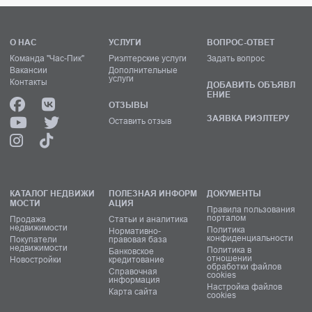
О НАС
УСЛУГИ
ВОПРОС-ОТВЕТ
Команда "Час-Пик"
Риэлтерские услуги
Задать вопрос
Вакансии
Дополнительные
услуги
Контакты
ДОБАВИТЬ ОБЪЯВЛ
ЕНИЕ
ОТЗЫВЫ
ЗАЯВКА РИЭЛТЕРУ
Оставить отзыв
КАТАЛОГ НЕДВИЖИ
ПОЛЕЗНАЯ ИНФОРМ
ДОКУМЕНТЫ
МОСТИ
АЦИЯ
Правила пользования
порталом
Продажа
Статьи и аналитика
недвижимости
Политика
Нормативно-
конфиденциальности
Покупатели
правовая база
недвижимости
Политика в
Банковское
отношении
Новостройки
кредитование
обработки файлов
Справочная
cookies
информация
Настройка файлов
Карта сайта
cookies