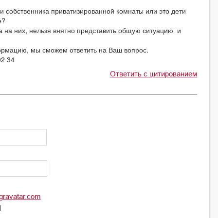
ьми собственника приватизированной комнаты или это дети
е?
та на них, нельзя внятно представить общую ситуацию и
рмацию, мы сможем ответить на Ваш вопрос.
02 34
Ответить с цитированием
gravatar.com
l