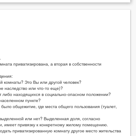
.
омната приватизирована, а вторая в собственности
дения:
ой комнаты? Это Вы или другой человек?
ое наследство или что-то еще)?
рот либо находящихся в социально-опасном положении?
 населенном пункте?
о было общежитие, где места общего пользования (туалет,
 выделенной или нет? Выделенная доля, согласно
ии, имеет привязку к конкретному жилому помещению.
родать приватизированную комнату другое место жительства