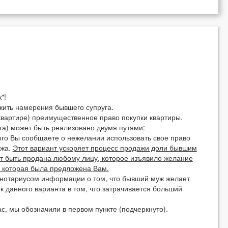
"!
жить намерения бывшего супруга.
в квартире) преимущественное право покупки квартиры.
га) может быть реализовано двумя путями:
рого Вы сообщаете о нежелании использовать свое право
ужа.
Этот вариант ускоряет процесс продажи доли бывшим
ет быть продана любому лицу, которое изъявило желание
, которая была предложена Вам.
нотариусом информации о том, что бывший муж желает
к данного варианта в том, что затрачивается больший
с, мы обозначили в первом пункте (подчеркнуто).