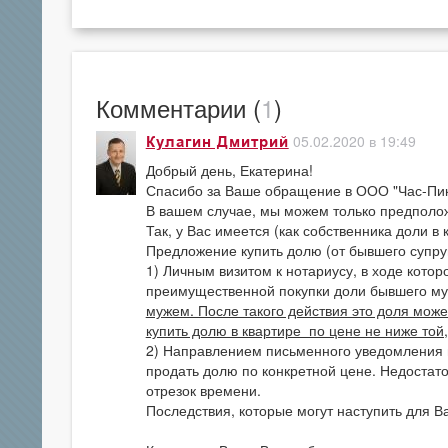
Комментарии (
1
)
05.02.2020 в 19:49
Кулагин Дмитрий
Добрый день, Екатерина!
Спасибо за Ваше обращение в ООО "Час-Пик
В вашем случае, мы можем только предполо
Так, у Вас имеется (как собственника доли 
Предложение купить долю (от бывшего супру
1) Личным визитом к нотариусу, в ходе кото
преимущественной покупки доли бывшего м
мужем. После такого действия это доля мож
купить долю в квартире по цене не ниже той
2) Направлением письменного уведомления 
продать долю по конкретной цене. Недостато
отрезок времени.
Последствия, которые могут наступить для Ва