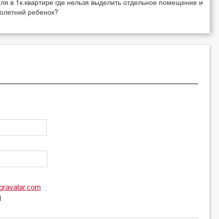
ля в 1к.квартире где нельзя выделить отдельное помещение и
нолетний ребенок?
gravatar.com
l