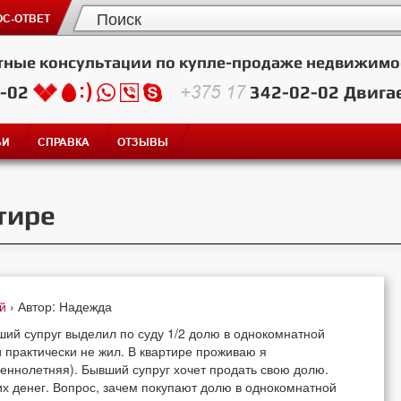
С-ОТВЕТ
тные консультации по купле-продаже недвижимо
2-02
+375 17
342-02-02
Двига
ЬИ
СПРАВКА
ОТЗЫВЫ
тире
ей
› Автор: Надежда
ший супруг выделил по суду 1/2 долю в однокомнатной
и практически не жил. В квартире проживаю я
еннолетняя). Бывший супруг хочет продать свою долю.
их денег. Вопрос, зачем покупают долю в однокомнатной