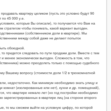
продавать квартиру целиком (пусть это условно будут 90
 по 45 000 у.е.
словиях, которые Вы описали), то получается что Вам на
им стратегом чтобы понимать, какой вариант выгоден.
родственниками (собственником доли в квартире). Мы
обственники между собой даже не делают попыток
быть обоюдной.
 то придется следовать по пути продажи доли. Вместе с тем
ст и менее экономически выгоден. Сложность в том, что
обственника) можно преодолеть только с помощью судебного
му Вашему вопросу (стоимости доли 1/2 в трехкомнатной
ели, недостаточно. Как минимум необходимо знать улицу и
 комнат (изолированные или нет), кухни и др. помещений),
тся, что квартире немало лет (но год постройки необходимо
во зарегистрированных в квартире лиц (на стороне второго
ые, то мы сможем выйти на условную цифру, по которой