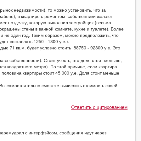
рынок недвижимости), то можно установить, что за
районе), в квартире с ремонтом собственники желают
 имеет отделку, которую выполнил застройщик (весьма
окрашены стены в ванной комнате, кухне и туалете). Более
ми не один год. Таким образом, можно предположить, что
дет составлять 1250 - 1300 у.е.).
ю 71 кв.м. будет условно стоить 88750 - 92300 у.е. Это
раве собственности). Стоит учесть, что доля стоит меньше,
ся квадратного метра). По этой причине, если квартира
то половина квартиры стоит 45 000 у.е. Доля стоит меньше
Вы самостоятельно сможете вычислить стоимость своей
Ответить с цитированием
 перемудрил с интерфэйсом, сообщения идут через