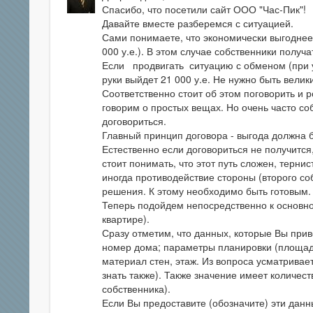
Спасибо, что посетили сайт ООО "Час-Пик"!
Давайте вместе разберемся с ситуацией.
Сами понимаете, что экономически выгоднее 
000 у.е.). В этом случае собственники получат
Если продвигать ситуацию с обменом (при у
руки выйдет 21 000 у.е. Не нужно быть велик
Соответственно стоит об этом поговорить и 
говорим о простых вещах. Но очень часто с
договориться.
Главный принцип договора - выгода должна 
Естественно если договориться не получится,
стоит понимать, что этот путь сложен, терни
иногда противодействие стороны (второго с
решения. К этому необходимо быть готовым.
Теперь подойдем непосредственно к основно
квартире).
Сразу отметим, что данных, которые Вы прив
номер дома; параметры планировки (площади
материал стен, этаж. Из вопроса усматривае
знать также). Также значение имеет количест
собственника).
Если Вы предоставите (обозначите) эти данн