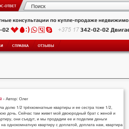
С-ОТВЕТ
тные консультации по купле-продаже недвижимо
2-02
+375 17
342-02-02
Двига
ЬИ
СПРАВКА
ОТЗЫВЫ
ей
› Автор: Олег
а долю 1/2 трёхкомнатные квартиры и ее сестра тоже 1/2,
вою дочь. Сейчас там живет мой двоюродный брат с женой и
вартиру, они съедут, и мы продадим ее и поделим деньги
 на однокомнатную квартиру с доплатой, доплата нам, квартира