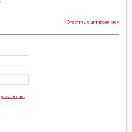
и.
Ответить с цитированием
gravatar.com
l