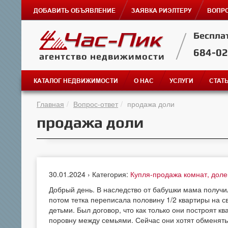
ДОБАВИТЬ ОБЪЯВЛЕНИЕ
ЗАЯВКА РИЭЛТЕРУ
ВОПРО
Беспла
684-0
агентство недвижимости
КАТАЛОГ НЕДВИЖИМОСТИ
О НАС
УСЛУГИ
СТАТ
Главная
Вопрос-ответ
продажа доли
продажа доли
30.01.2024 › Категория:
Купля-продажа комнат, дол
Добрый день. В наследство от бабушки мама получил
потом тетка переписала половину 1/2 квартиры на с
детьми. Был договор, что как только они построят к
поровну между семьями. Сейчас они хотят обменять