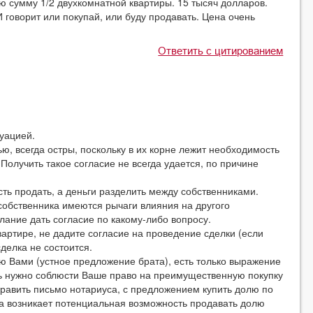
ю сумму 1/2 двухкомнатной квартиры. 15 тысяч долларов.
 говорит или покупай, или буду продавать. Цена очень
Ответить с цитированием
уацией.
ю, всегда остры, поскольку в их корне лежит необходимость
Получить такое согласие не всегда удается, по причине
ть продать, а деньги разделить между собственниками.
 собственника имеются рычаги влияния на другого
лание дать согласие по какому-либо вопросу.
вартире, не дадите согласие на проведение сделки (если
сделка не состоится.
ю Вами (устное предложение брата), есть только выражение
ть нужно соблюсти Ваше право на преимущественную покупку
править письмо нотариуса, с предложением купить долю по
гда возникает потенциальная возможность продавать долю