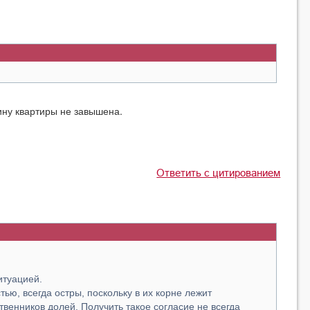
вину квартиры не завышена.
Ответить с цитированием
!
итуацией.
ью, всегда остры, поскольку в их корне лежит
венников долей. Получить такое согласие не всегда