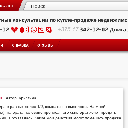
С-ОТВЕТ
тные консультации по купле-продаже недвижимо
2-02
+375 17
342-02-02
Двига
ЬИ
СПРАВКА
ОТЗЫВЫ
ей
› Автор: Кристина
ира в равных долях 1/2, комнаты не выделены. На моей
), на брата половине прописан его сын. Брат хочет продать
вину, я отказалась. Какие мои действия могут помешать продаже