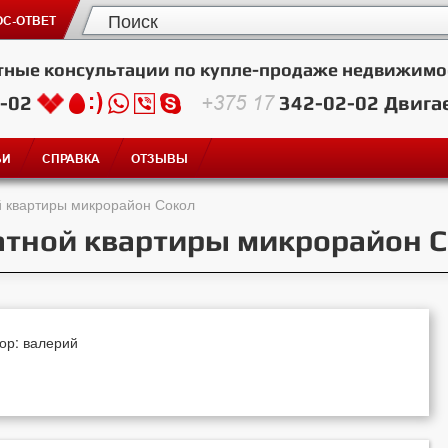
С-ОТВЕТ
тные консультации по купле-продаже недвижимо
2-02
+375 17
342-02-02
Двига
ЬИ
СПРАВКА
ОТЗЫВЫ
й квартиры микрорайон Сокол
натной квартиры микрорайон 
тор: валерий