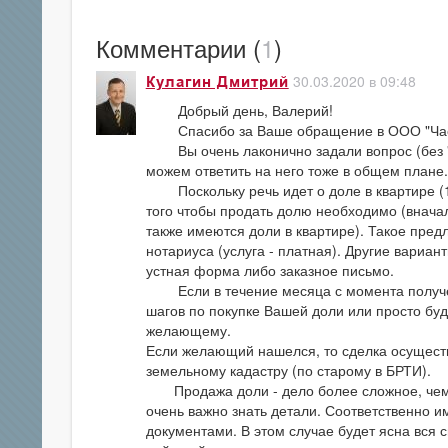
Комментарии (
1
)
30.03.2020 в 09:48
Кулагин Дмитрий
Добрый день, Валерий!
Спасибо за Ваше обращение в ООО "Час
Вы очень лаконично задали вопрос (без "п
можем ответить на него тоже в общем плане.
Поскольку речь идет о доле в квартире (1/4
того чтобы продать долю необходимо (вначал
также имеются доли в квартире). Такое пре
нотариуса (услуга - платная). Другие вариан
устная форма либо заказное письмо.
Если в течение месяца с момента получен
шагов по покупке Вашей доли или просто буд
желающему.
Если желающий нашелся, то сделка осуществ
земельному кадастру (по старому в БРТИ).
Продажа доли - дело более сложное, чем 
очень важно знать детали. Соответственно и
документами. В этом случае будет ясна вся 