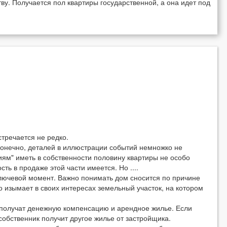
ству. Получается пол квартиры государственной, а она идет под
стречается не редко.
онечно, деталей в иллюстрации событий немножко не
иям" иметь в собственности половину квартиры не особо
ть в продаже этой части имеется. Но ....
ключевой момент. Важно понимать дом сносится по причине
во изымает в своих интересах земельный участок, на котором
и получат денежную компенсацию и арендное жилье. Если
собственник получит другое жилье от застройщика.