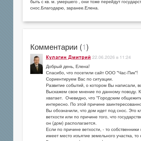
быть с кв. м. умершего , они тоже перейдут государ
снос.Благодарю, заранее.Елена.
Комментарии (
1
)
22.06.2026 в 11:24
Кулагин Дмитрий
Добрый день, Елена!
Спасибо, что посетили сайт ООО "Час-Пик"!
Сориентируем Вас по ситуации.
Развитие событий, о котором Вы написали, в
Выскажем свое мнение по данному поводу. К
хватает. Очевидно, что "Городским общежит
интересно. По этой причине заинтересованнос
Вы обозначили, что дом идет под снос. Это 
ветхости или по причине того, что государст
он (дом) располагается.
Если по причине ветхости, - то собственник
имеет место изъятие земельного участка, то 