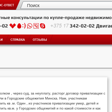
С-ОТВЕТ
тные консультации по купле-продаже недвижимо
2-02
+375 17
342-02-02
Двига
ЬИ
СПРАВКА
ОТЗЫВЫ
ком , через суд, за неуплату, расторг договор приватизации с
ли в Городские общежития Минска. Нам, участникам
ть кв .м. Один , из участников приватизации умер, детей и
пить кв.м. у Городских общежитий и по какой стоимости и как