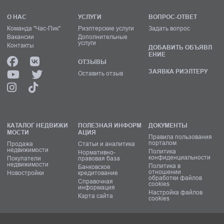
О НАС
УСЛУГИ
ВОПРОС-ОТВЕТ
Команда "Час-Пик"
Риэлтерские услуги
Задать вопрос
Вакансии
Дополнительные
услуги
Контакты
ДОБАВИТЬ ОБЪЯВЛ
ЕНИЕ
ОТЗЫВЫ
ЗАЯВКА РИЭЛТЕРУ
Оставить отзыв
КАТАЛОГ НЕДВИЖИ
ПОЛЕЗНАЯ ИНФОРМ
ДОКУМЕНТЫ
МОСТИ
АЦИЯ
Правила пользования
порталом
Продажа
Статьи и аналитика
недвижимости
Политика
Нормативно-
конфиденциальности
Покупатели
правовая база
недвижимости
Политика в
Банковское
отношении
Новостройки
кредитование
обработки файлов
Справочная
cookies
информация
Настройка файлов
Карта сайта
cookies