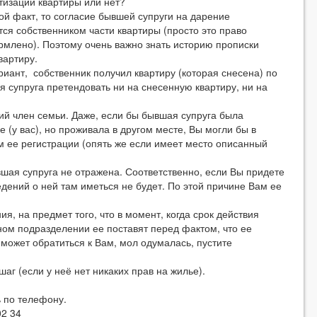
зации квартиры или нет?
факт, то согласие бывшей супруги на дарение
тся собственником части квартиры (просто это право
млено). Поэтому очень важно знать историю прописки
вартиру.
, собственник получил квартиру (которая снесена) по
я супруга претендовать ни на снесенную квартиру, ни на
 член семьи. Даже, если бы бывшая супруга была
 (у вас), но проживала в другом месте, Вы могли бы в
 ее регистрации (опять же если имеет место описанный
я супруга не отражена. Соответственно, если Вы придете
едений о ней там иметься не будет. По этой причине Вам ее
на предмет того, что в момент, когда срок действия
ном подразделении ее поставят перед фактом, что ее
 может обратиться к Вам, мол одумалась, пустите
 (если у неё нет никаких прав на жилье).
по телефону.
02 34