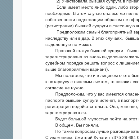
2) Участвовала бывшая супруга в привати
Если имеет место либо один, либо второй 
необходимо. В этом случае она все же являе
собственности надлежащим образом не офор
(регистрации) бывшей супруги в снесенную к
Предположим самый благоприятный вариант
наследству или в дар. В этих случаях, бывша
выделенную не может.
Правовой статус бывшей супруги - бывший
зарегистрирована во вновь выделенном жилье
судебном порядке решить вопрос с лишением
выше благоприятный вариант).
Мы полагаем, что и в лицевом счете бывша
к нотариусу с лицевым счетом, то никаких св
согласие не нужно.
Предположим, что у вас имеются опасения, 
паспорта бывшей супруги истечет, в паспорт
регистрация недействительна. Она, конечно,
зарегистрироваться.
Будет большой глупостью пойти на этот шаг
В общем, Вы поняли.
По таким вопросам лучше разговаривать 
С уважением, Дмитрий Кулагин +375 29 684 