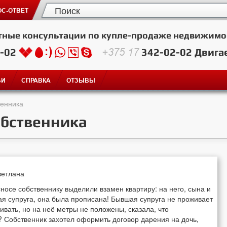
С-ОТВЕТ
тные консультации по купле-продаже недвижимо
2-02
+375 17
342-02-02
Двига
ЬИ
СПРАВКА
ОТЗЫВЫ
венника
обственника
ветлана
сносе собственнику выделили взамен квартиру: на него, сына и
шая супруга, она была прописана! Бывшая супруга не проживает
живать, но на неё метры не положены, сказала, что
? Собственник захотел оформить договор дарения на дочь,