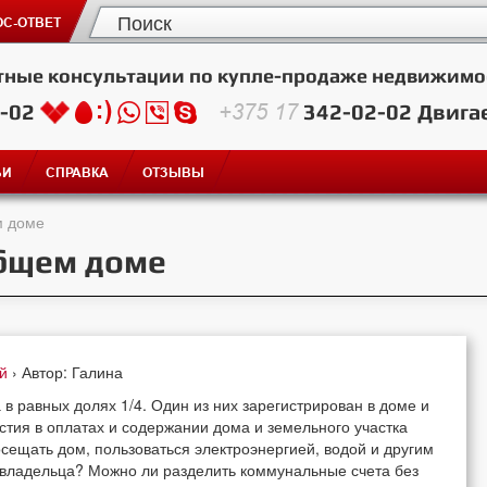
С-ОТВЕТ
тные консультации по купле-продаже недвижимо
2-02
+375 17
342-02-02
Двига
ЬИ
СПРАВКА
ОТЗЫВЫ
м доме
бщем доме
ей
› Автор: Галина
в равных долях 1/4. Один из них зарегистрирован в доме и
стия в оплатах и содержании дома и земельного участка
посещать дом, пользоваться электроэнергией, водой и другим
 владельца? Можно ли разделить коммунальные счета без