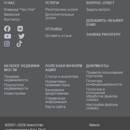
О НАС
УСЛУГИ
ВОПРОС-ОТВЕТ
Команда "Час-Пик"
Риэлтерские услуги
Задать вопрос
Вакансии
Дополнительные
услуги
Контакты
ДОБАВИТЬ ОБЪЯВЛ
ЕНИЕ
ОТЗЫВЫ
ЗАЯВКА РИЭЛТЕРУ
Оставить отзыв
КАТАЛОГ НЕДВИЖИ
ПОЛЕЗНАЯ ИНФОРМ
ДОКУМЕНТЫ
МОСТИ
АЦИЯ
Правила пользования
порталом
Продажа
Статьи и аналитика
недвижимости
Политика
Нормативно-
конфиденциальности
Покупатели
правовая база
недвижимости
Политика в
Банковское
отношении
Новостройки
кредитование
обработки файлов
Справочная
cookies
информация
Настройка файлов
Карта сайта
cookies
©2001–2026 Агентство
Минск
недвижимости "Час-Пик"