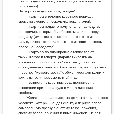
том, что дети не находятся в социально-опасном
положении).
Насторожить должно следующее:
- квартира в течение короткого периода
времени сменила нескольких покупателей;
- квартира недавно получена по наследству и
нет причин, которые бы обосновывали ее скорую
продажу (имеется вероятность, что кто-то из
наследников потенциальных, не извещен о своем
праве на наследство).
- квартира по планировке отличается от
технического паспорта (перепланировка не
узаконена), особо опасны: снос несущих стен;
объединение комнаты с балконом; перенос туалета
(перенос "мокрого места"); обмен местами кухни и
комнаты (если газовые плиты) и др.;
- выписка из квартиры родственников на
основании приговора суда в места лишения
свободы.
Желательно на осмотр квартиры взять опытного
человека, который найдет скрытую черную плесень,
самовольную врезку в систему газоснабжения,
систему водоснабжения и иные инженерные сети.