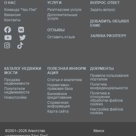
О НАС
УСЛУГИ
ВОПРОС-ОТВЕТ
Команда "Час-Пик"
Риэлтерские услуги
Задать вопрос
Вакансии
Дополнительные
услуги
Контакты
ДОБАВИТЬ ОБЪЯВЛ
ЕНИЕ
ОТЗЫВЫ
ЗАЯВКА РИЭЛТЕРУ
Оставить отзыв
КАТАЛОГ НЕДВИЖИ
ПОЛЕЗНАЯ ИНФОРМ
ДОКУМЕНТЫ
МОСТИ
АЦИЯ
Правила пользования
порталом
Продажа
Статьи и аналитика
недвижимости
Политика
Нормативно-
конфиденциальности
Покупатели
правовая база
недвижимости
Политика в
Банковское
отношении
Новостройки
кредитование
обработки файлов
Справочная
cookies
информация
Настройка файлов
Карта сайта
cookies
©2001–2026 Агентство
Минск
недвижимости "Час-Пик"